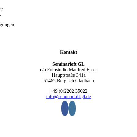
re
.
agungen
Kontakt
Seminarloft GL
c/o Fotostudio Manfred Esser
Hauptstraße 341a
51465 Bergisch Gladbach
+49 (0)2202 35022
info@seminarloft-gl.de