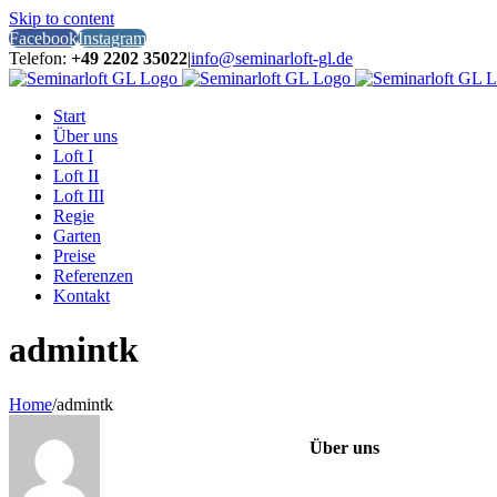
Skip to content
Facebook
Instagram
Telefon:
+49 2202 35022
|
info@seminarloft-gl.de
Start
Über uns
Loft I
Loft II
Loft III
Regie
Garten
Preise
Referenzen
Kontakt
admintk
Home
/
admintk
Über uns