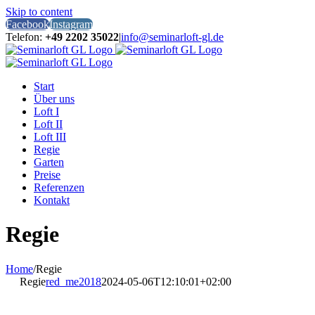
Skip to content
Facebook
Instagram
Telefon:
+49 2202 35022
|
info@seminarloft-gl.de
Start
Über uns
Loft I
Loft II
Loft III
Regie
Garten
Preise
Referenzen
Kontakt
Regie
Home
/
Regie
Regie
red_me2018
2024-05-06T12:10:01+02:00